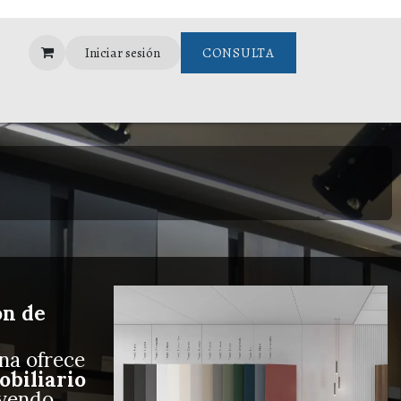
Iniciar sesión
CONSULTA
Assistance
ón de
s
na ofrece
obiliario
uyendo