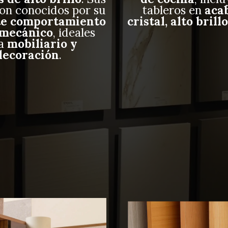
son conocidos por su
tableros en
aca
te comportamiento
cristal, alto brill
-mecánico
, ideales
ra
mobiliario y
decoración
.