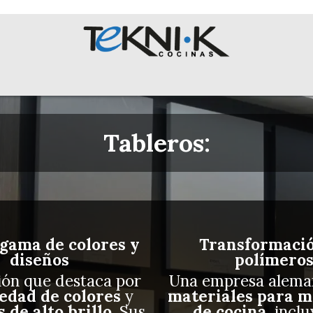
NOSOTROS
Colecciones
Proyectos
Equipos
English 
Tableros:
gama de colores y
Transformaci
diseños
polímero
ión que destaca por
Una empresa alema
edad de colores
y
materiales para m
 de alto brillo
. Sus
de cocina
, incl