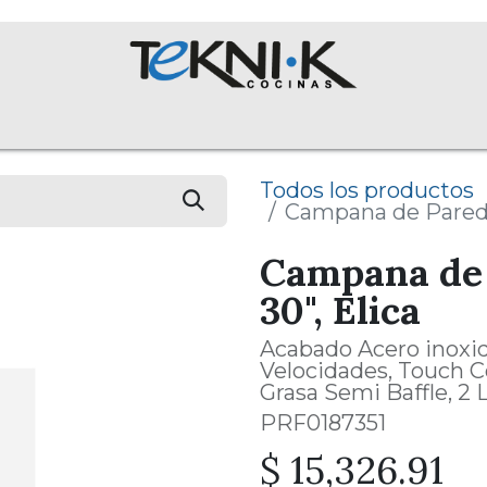
NOSOTROS
Colecciones
Proyectos
Equipos
English 
Todos los productos
Campana de Pared
Campana de
30", Elica
Acabado Acero inoxid
Velocidades, Touch C
Grasa Semi Baffle, 2
PRF0187351
$
15,326.91