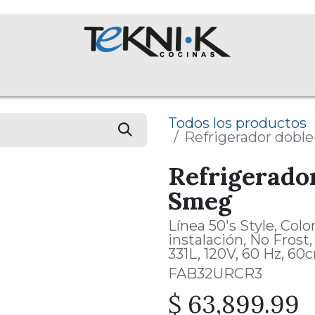
ROS
Colecciones
Proyectos
Equipos
English Assist
Todos los productos
Refrigerador dobl
Refrigerado
Smeg
Línea 50's Style, Col
instalación, No Frost
331L, 120V, 60 Hz, 60
FAB32URCR3
$
63,899.99