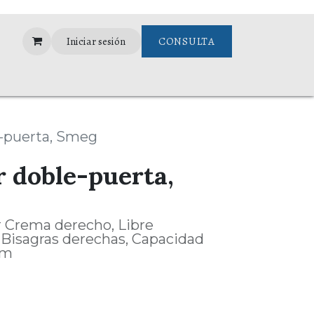
Iniciar sesión
CONSULTA
ance
Garantias
e-puerta, Smeg
r doble-puerta,
or Crema derecho, Libre
, Bisagras derechas, Capacidad
cm