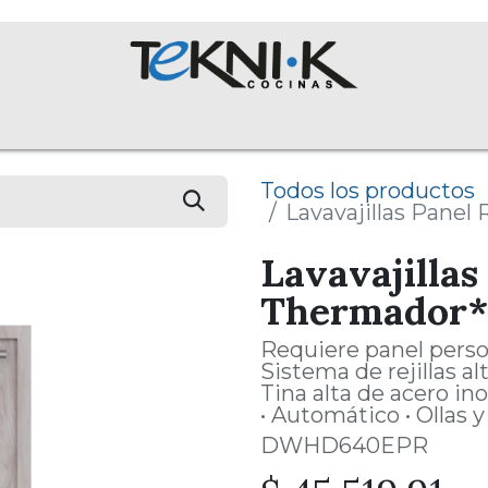
NOSOTROS
Colecciones
Proyectos
Equipos
English 
Todos los productos
Lavavajillas Panel
Lavavajillas
Thermador*
Requiere panel person
Sistema de rejillas al
Tina alta de acero ino
• Automático • Ollas y
DWHD640EPR