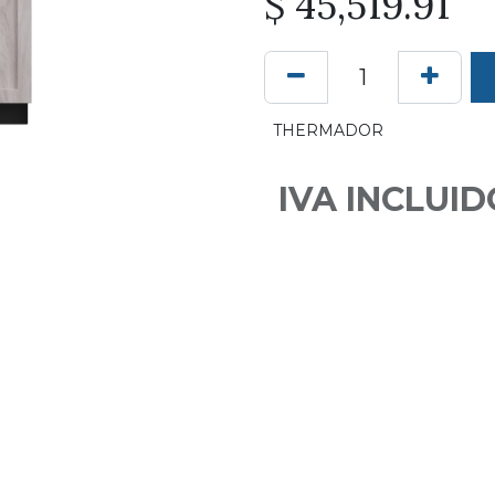
$
45,519.91
THERMADOR
IVA INCLUID