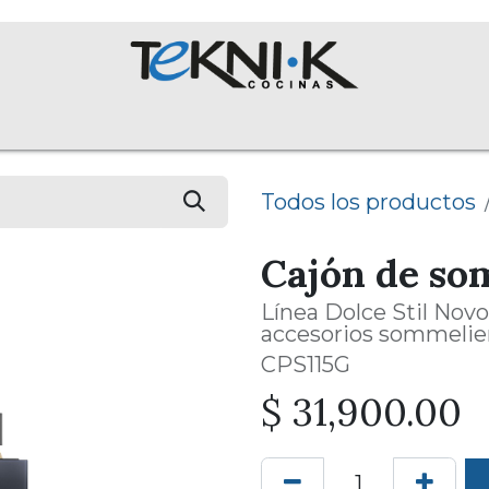
ROS
Colecciones
Proyectos
Equipos
English Assist
Todos los productos
Cajón de so
Línea Dolce Stil Novo
accesorios sommelier,
CPS115G
$
31,900.00