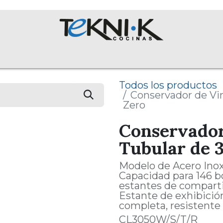
NOSOTROS
Colecciones
Proyectos
Equipos
English 
Todos los productos
Conservador de Vin
Zero
Conservador
Tubular de 3
Modelo de Acero Inox
Capacidad para 146 bo
estantes de comparti
Estante de exhibición
completa, resistente a
CL3050W/S/T/R