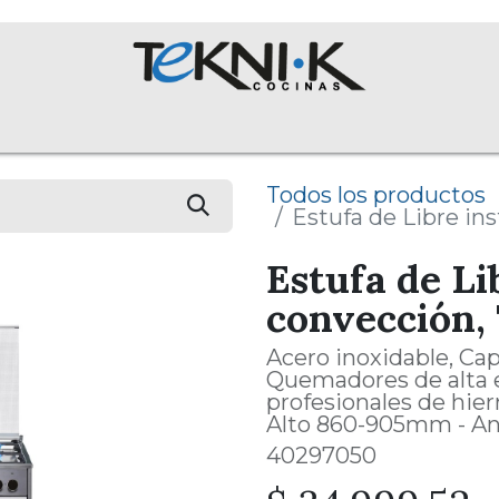
ROS
Colecciones
Proyectos
Equipos
English Assist
Todos los productos
Estufa de Libre in
Estufa de Li
convección,
Acero inoxidable, Cap
Quemadores de alta ef
profesionales de hierr
Alto 860-905mm - A
40297050