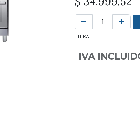
$
34,999.52
TEKA
IVA INCLUID