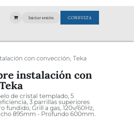
Iniciar sesión
CONSULTA
ance
Garantias
stalación con convección, Teka
bre instalación con
 Teka
elo de cristal templado, 5
iciencia, 3 parrillas superiores
o fundido, Grill a gas, 120v/60Hz,
ncho 895mm - Profundo 600mm.